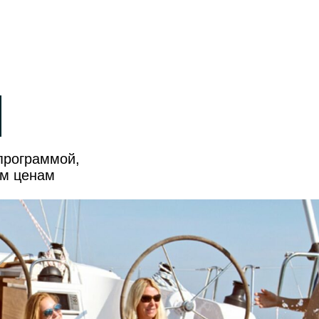
ы
программой,
ым ценам