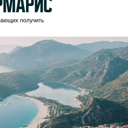
рмарис
лающих получить