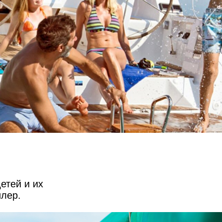
етей и их
илер.