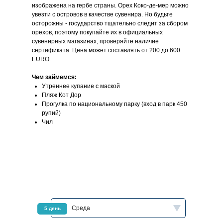
изображена на гербе страны. Орех Коко-де-мер можно
увезти с островов в качестве сувенира. Но будьте
осторожны - государство тщательно следит за сбором
орехов, поэтому покупайте их в официальных
сувенирных магазинах, проверяйте наличие
сертификата. Цена может составлять от 200 до 600
EURO.
Чем займемся:
Утреннее купание с маской
Пляж Кот Дор
Прогулка по национальному парку (вход в парк 450
рупий)
Чил
Среда
5 день