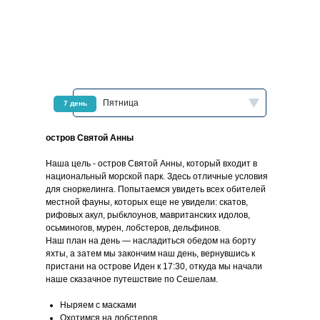
Пятница
7 день
остров Святой Анны
Наша цель - остров Святой Анны, который входит в
национальный морской парк. Здесь отличные условия
для сноркелинга. Попытаемся увидеть всех обителей
местной фауны, которых еще не увидели: скатов,
рифовых акул, рыбклоунов, мавританских идолов,
осьминогов, мурен, лобстеров, дельфинов.
Наш план на день — насладиться обедом на борту
яхты, а затем мы закончим наш день, вернувшись к
пристани на острове Иден к 17:30, откуда мы начали
наше сказачное путешствие по Сешелам.
Ныряем с масками
Охотимся на лобстеров