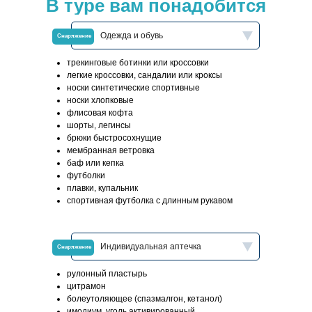
В туре вам понадобится
Одежда и обувь
Снаряжение
трекинговые ботинки или кроссовки
легкие кроссовки, сандалии или кроксы
носки синтетические спортивные
носки хлопковые
флисовая кофта
шорты, легинсы
брюки быстросохнущие
мембранная ветровка
баф или кепка
футболки
плавки, купальник
спортивная футболка с длинным рукавом
Индивидуальная аптечка
Снаряжение
рулонный пластырь
цитрамон
болеутоляющее (спазмалгон, кетанол)
имодиум, уголь активированный