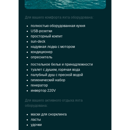
Для вашего комфорта яхта оборудована:
полностью оборудованная кухня
USB-розетки
просторный кокпит
sun-deck
надувная лодка с мотором
кондиционер
опреснитель
постельное белье и принадлежности
туалет с душем, горячая вода
палубный душ с пресной водой
гигиенический набор
генератор
инвертор 220V
Для вашего активного отдыха яхта
оборудована:
маски для снорклинга
ласты
удочки