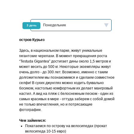
Понедельник
3 день
остров Курьез
Здесь, в национальном парке, живут уникальные
гигантские черепахи. В момент прекращения роста
“Testuda Gigantea” достигает дины около 1,5 метров и
может весить до 500 кг. Некоторые экземпляры живут
очень долго - до 300 лет. Возможно, именно с таким
долгожителем мы познакомимся и сделаем совместное
селфи! В сухих джунглях можно ходить буквально
босиком, настолько комфортным их делает мангровый
настил. А вид на пляж с белоснежным песком - один из
самых красивых в мире - оттуда заберем с собой домой
не только впечатления, но и потрясающие
фотографии.
Чем займемся:
Покатаемся по острову на велосипедах (прокат
велосипеда 10-15 евро)