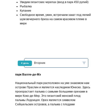
Увидим гигантских черепах (вход в парк 450 рупий)
Рыбалка
Купание
Свободное время, ужин, встречаем закат под легкий
шум вечернего бриза на самом красивом пляже в
мире
Вторник
4 день
парк Валле-де-Мэ
Национальный парк расположен на уже знакомом нам
острове Праслин и является наследием Юнеско. Здесь
произрастает пальма с самыми большими орехами в
мире Коко-де-Мер. Это гигантский женский плод
пальмы Лодоицея. Орех является символом
Сейшельских островов, а пальма с плодами