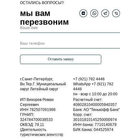
ОСТАЛИСЬ ВОПРОСЫ?
мы вам
перезвоним
Оставить заявку
г.Санкт-Петербург,
+7 (921) 782 4446
Вн.Тер.Г. Муниципальный
WhatsApp +7 (921) 782
округ Литейный округ
4446
пн - вскр c 10:00 до 20:00
ИП Вихорев Роман
Расчетный счет:
Сергеевич
40802810400005940357
ИНН 782507091986
Банк: АО "Тинькофф Банк"
ГРНИП:
Корр. счет:
324784700038533
30101810145250000974
ОКВЭД: 79.11
ИНН банка: 7710140679
(Деятельность
БИК банка: 044525974
туристических агентств)