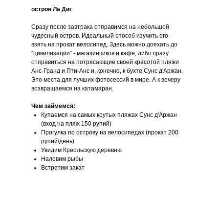
остров Ла Диг
Сразу после завтрака отправимся на небольшой
чудесный остров. Идеальный способ изучить его -
взять на прокат велосипед. Здесь можно доехать до
“цивилизации” - магазинчиков и кафе, либо сразу
отправиться на потрясающие своей красотой пляжи
Анс-Гранд и Пти-Анс и, конечно, к бухте Сунс д'Аржан.
Это места для лучших фотосессий в мире. А к вечеру
возвращаемся на катамаран.
Чем займемся:
Купаемся на самых крутых пляжах Сунс д'Аржан
(вход на пляж 150 рупий)
Прогулка по острову на велосипедах (прокат 200
рупий/день)
Увидим Креольскую деревню
Наловим рыбы
Встретим закат