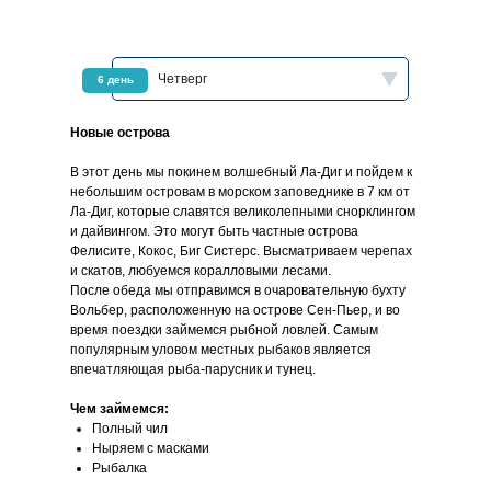
Четверг
6 день
Новые острова
В этот день мы покинем волшебный Ла-Диг и пойдем к
небольшим островам в морском заповеднике в 7 км от
Ла-Диг, которые славятся великолепными снорклингом
и дайвингом. Это могут быть частные острова
Фелисите, Кокос, Биг Систерс. Высматриваем черепах
и скатов, любуемся коралловыми лесами.
После обеда мы отправимся в очаровательную бухту
Вольбер, расположенную на острове Сен-Пьер, и во
время поездки займемся рыбной ловлей. Самым
популярным уловом местных рыбаков является
впечатляющая рыба-парусник и тунец.
Чем займемся:
Полный чил
Ныряем с масками
Рыбалка