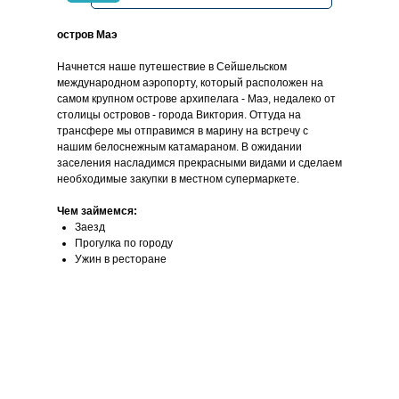
остров Маэ
Начнется наше путешествие в Сейшельском
международном аэропорту, который расположен на
самом крупном острове архипелага - Маэ, недалеко от
столицы островов - города Виктория. Оттуда на
трансфере мы отправимся в марину на встречу с
нашим белоснежным катамараном. В ожидании
заселения насладимся прекрасными видами и сделаем
необходимые закупки в местном супермаркете.
Чем займемся:
Заезд
Прогулка по городу
Ужин в ресторане