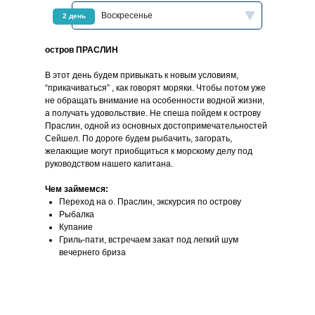
Воскресенье
2 день
остров ПРАСЛИН
В этот день будем привыкать к новым условиям,
“прикачиваться” , как говорят моряки. Чтобы потом уже
не обращать внимание на особенности водной жизни,
а получать удовольствие. Не спеша пойдем к острову
Праслин, одной из основных достопримечательностей
Сейшел. По дороге будем рыбачить, загорать,
желающие могут приобщиться к морскому делу под
руководством нашего капитана.
Чем займемся:
Переход на о. Праслин, экскурсия по острову
Рыбалка
Купание
Гриль-пати, встречаем закат под легкий шум
вечернего бриза