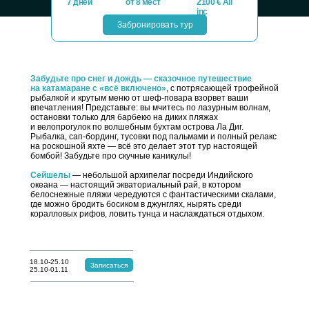
7 дней
от 8 мест
2100 € All
inc
Забронировать тур
Забудьте про снег и дождь — сказочное путешествие
на катамаране с «всё включено»
, с потрясающей трофейной
рыбалкой и крутым меню от шеф-повара взорвет ваши
впечатления! Представьте: вы мчитесь по лазурным волнам,
остановки только для барбекю на диких пляжах
и велопрогулок по волшебным бухтам острова Ла Диг.
Рыбалка, сап-бординг, тусовки под пальмами и полный релакс
на роскошной яхте — всё это делает этот тур настоящей
бомбой! Забудьте про скучные каникулы!
Сейшелы
— небольшой архипелаг посреди Индийского
океана — настоящий экваториальный рай, в котором
белоснежные пляжи чередуются с фантастическими скалами,
где можно бродить босиком в джунглях, нырять среди
коралловых рифов, ловить тунца и наслаждаться отдыхом.
18.10-25.10
Записаться
25.10-01.11